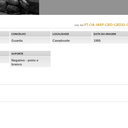
PT-OA-IARP-GRD-GRD12-
CÓD. REF.
CONCELHO
LOCALIDADE
DATA DA IMAGEM
Guarda
Cavadoude
1955
SUPORTE
Negativo - preto e
branco
o