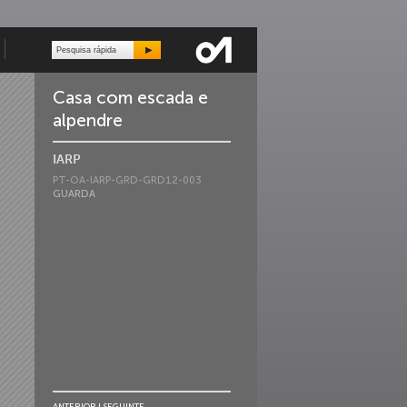
Casa com escada e
alpendre
IARP
PT-OA-IARP-GRD-GRD12-003
GUARDA
ANTERIOR
|
SEGUINTE