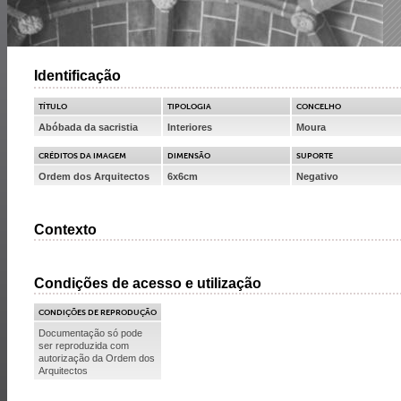
Identificação
TÍTULO
TIPOLOGIA
CONCELHO
Abóbada da sacristia
Interiores
Moura
CRÉDITOS DA IMAGEM
DIMENSÃO
SUPORTE
Ordem dos Arquitectos
6x6cm
Negativo
Contexto
Condições de acesso e utilização
CONDIÇÕES DE REPRODUÇÃO
Documentação só pode
ser reproduzida com
autorização da Ordem dos
Arquitectos