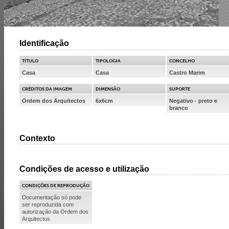
Identificação
TÍTULO
TIPOLOGIA
CONCELHO
Casa
Casa
Castro Marim
CRÉDITOS DA IMAGEM
DIMENSÃO
SUPORTE
Ordem dos Arquitectos
6x6cm
Negativo - preto e
branco
Contexto
Condições de acesso e utilização
CONDIÇÕES DE REPRODUÇÃO
Documentação só pode
ser reproduzida com
autorização da Ordem dos
Arquitectos