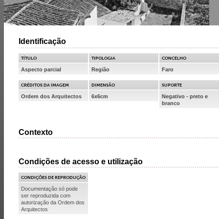
Identificação
TÍTULO
TIPOLOGIA
CONCELHO
Aspecto parcial
Região
Faro
CRÉDITOS DA IMAGEM
DIMENSÃO
SUPORTE
Ordem dos Arquitectos
6x6cm
Negativo - preto e
branco
Contexto
Condições de acesso e utilização
CONDIÇÕES DE REPRODUÇÃO
Documentação só pode
ser reproduzida com
autorização da Ordem dos
Arquitectos