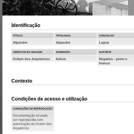
Identificação
TÍTULO
TIPOLOGIA
CONCELHO
Alpendre
Alpendre
Lagoa
CRÉDITOS DA IMAGEM
DIMENSÃO
SUPORTE
Ordem dos Arquitectos
6x6cm
Negativo - preto e
branco
Contexto
Condições de acesso e utilização
CONDIÇÕES DE REPRODUÇÃO
Documentação só pode
ser reproduzida com
autorização da Ordem dos
Arquitectos