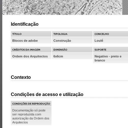
Identificação
TÍTULO
TIPOLOGIA
CONCELHO
Blocos de adobe
Construção
Loulé
CRÉDITOS DA IMAGEM
DIMENSÃO
SUPORTE
Ordem dos Arquitectos
6x6cm
Negativo - preto e
branco
Contexto
Condições de acesso e utilização
CONDIÇÕES DE REPRODUÇÃO
Documentação só pode
ser reproduzida com
autorização da Ordem dos
Arquitectos