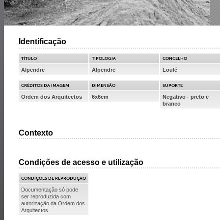
Identificação
TÍTULO
TIPOLOGIA
CONCELHO
Alpendre
Alpendre
Loulé
CRÉDITOS DA IMAGEM
DIMENSÃO
SUPORTE
Ordem dos Arquitectos
6x6cm
Negativo - preto e
branco
Contexto
Condições de acesso e utilização
CONDIÇÕES DE REPRODUÇÃO
Documentação só pode
ser reproduzida com
autorização da Ordem dos
Arquitectos