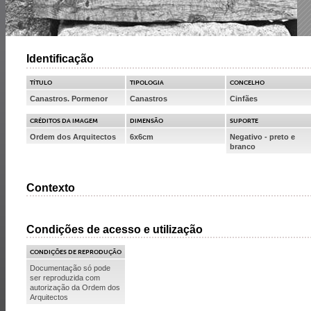
Identificação
TÍTULO
TIPOLOGIA
CONCELHO
Canastros. Pormenor
Canastros
Cinfães
CRÉDITOS DA IMAGEM
DIMENSÃO
SUPORTE
Ordem dos Arquitectos
6x6cm
Negativo - preto e
branco
Contexto
Condições de acesso e utilização
CONDIÇÕES DE REPRODUÇÃO
Documentação só pode
ser reproduzida com
autorização da Ordem dos
Arquitectos