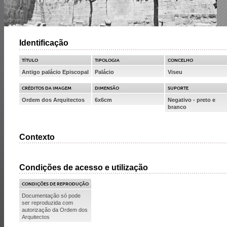
Identificação
TÍTULO
TIPOLOGIA
CONCELHO
Antigo palácio Episcopal
Palácio
Viseu
CRÉDITOS DA IMAGEM
DIMENSÃO
SUPORTE
Ordem dos Arquitectos
6x6cm
Negativo - preto e
branco
Contexto
Condições de acesso e utilização
CONDIÇÕES DE REPRODUÇÃO
Documentação só pode
ser reproduzida com
autorização da Ordem dos
Arquitectos