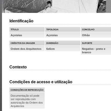
Identificação
TÍTULO
TIPOLOGIA
CONCELHO
Açoteias
Açoteias
Olhão
CRÉDITOS DA IMAGEM
DIMENSÃO
SUPORTE
Ordem dos Arquitectos
6x6cm
Negativo - preto e
branco
Contexto
Condições de acesso e utilização
CONDIÇÕES DE REPRODUÇÃO
Documentação só pode
ser reproduzida com
autorização da Ordem dos
Arquitectos