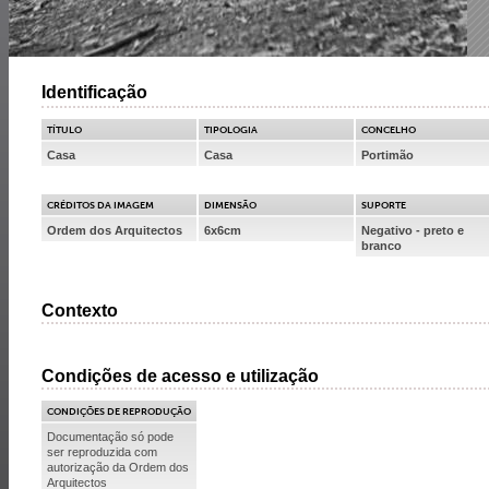
Identificação
TÍTULO
TIPOLOGIA
CONCELHO
Casa
Casa
Portimão
CRÉDITOS DA IMAGEM
DIMENSÃO
SUPORTE
Ordem dos Arquitectos
6x6cm
Negativo - preto e
branco
Contexto
Condições de acesso e utilização
CONDIÇÕES DE REPRODUÇÃO
Documentação só pode
ser reproduzida com
autorização da Ordem dos
Arquitectos