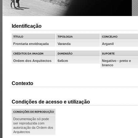
Identificação
TÍTULO
TIPOLOGIA
CONCELHO
Frontaria envidraçada
Varanda
Arganil
CRÉDITOS DA IMAGEM
DIMENSÃO
SUPORTE
Ordem dos Arquitectos
6x6cm
Negativo - preto e
branco
Contexto
Condições de acesso e utilização
CONDIÇÕES DE REPRODUÇÃO
Documentação só pode
ser reproduzida com
autorização da Ordem dos
Arquitectos